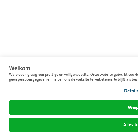
Welkom
We bieden graag een prettige en veilige website. Onze website gebruikt cooki
geen persoonsgegeven en helpen ons de website te verbeteren. Je blijft als be
Detail
Weig
Alles t