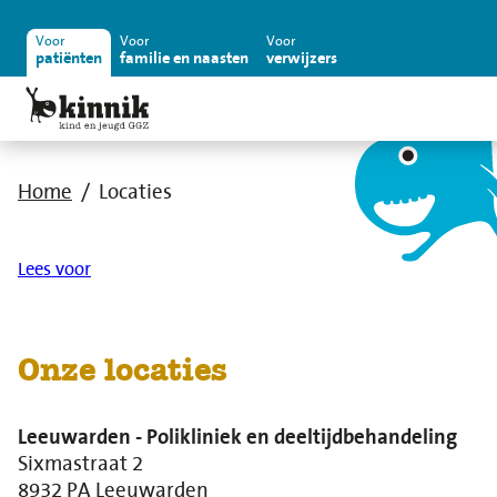
Voor
Voor
Voor
patiënten
familie en naasten
verwijzers
Home
Locaties
Lees voor
Onze locaties
Leeuwarden - Polikliniek en deeltijdbehandeling
Sixmastraat 2
8932 PA Leeuwarden