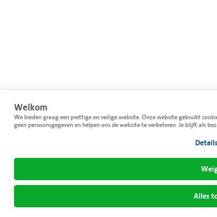
Welkom
We bieden graag een prettige en veilige website. Onze website gebruikt cooki
geen persoonsgegeven en helpen ons de website te verbeteren. Je blijft als be
Detail
Weig
Alles t