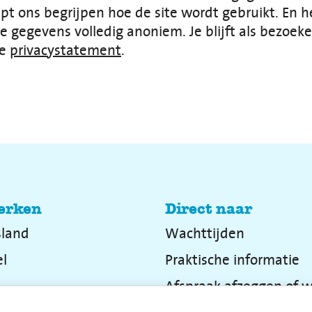
pt ons begrijpen hoe de site wordt gebruikt. En he
egevens volledig anoniem. Je blijft als bezoeker
ze
privacystatement
.
erken
Direct naar
sland
Wachttijden
l
Praktische informatie
Afspraak afzeggen of w