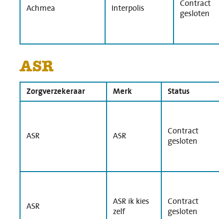
Contract
Achmea
Interpolis
gesloten
ASR
Zorgverzekeraar
Merk
Status
Contract
ASR
ASR
gesloten
ASR ik kies
Contract
ASR
zelf
gesloten