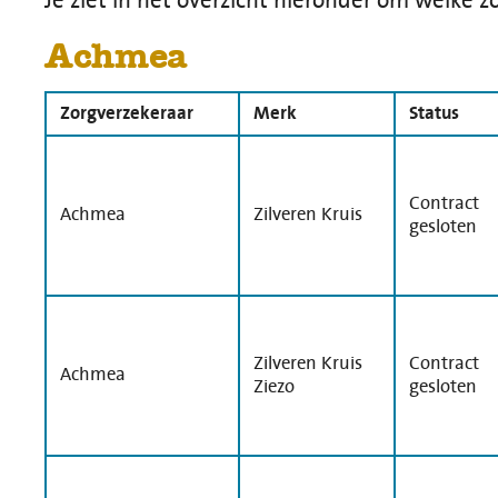
Je ziet in het overzicht hieronder om welke z
Achmea
Zorgverzekeraar
Merk
Status
Contract
Achmea
Zilveren Kruis
gesloten
Zilveren Kruis
Contract
Achmea
Ziezo
gesloten