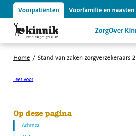
Voor
patiënten
Voor
familie en naasten
Zorg
Over Kin
Home
Stand van zaken zorgverzekeraars 
Lees voor
Op deze pagina
Achmea