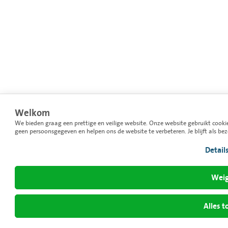
Welkom
We bieden graag een prettige en veilige website. Onze website gebruikt cooki
geen persoonsgegeven en helpen ons de website te verbeteren. Je blijft als be
Detail
Weig
Alles t