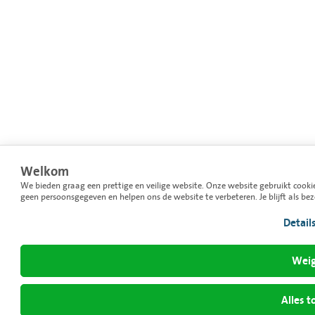
Welkom
We bieden graag een prettige en veilige website. Onze website gebruikt cooki
geen persoonsgegeven en helpen ons de website te verbeteren. Je blijft als be
Detail
Weig
Alles t