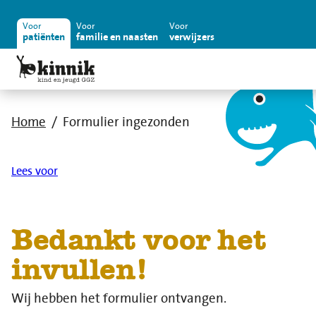
Voor
Voor
Voor
patiënten
familie en naasten
verwijzers
Home
Formulier ingezonden
Lees voor
Bedankt voor het
invullen!
Wij hebben het formulier ontvangen.