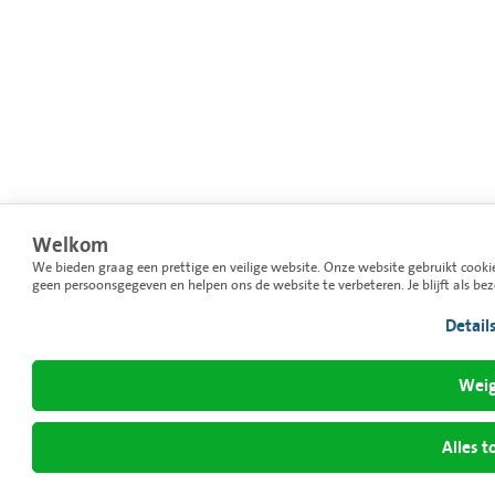
Welkom
We bieden graag een prettige en veilige website. Onze website gebruikt cooki
geen persoonsgegeven en helpen ons de website te verbeteren. Je blijft als be
Detail
Weig
Alles t