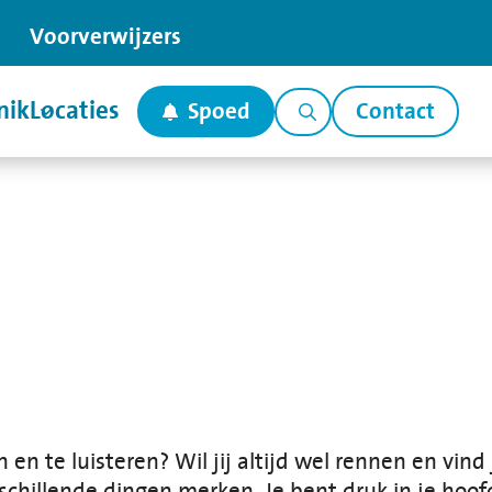
Voor
verwijzers
nik
Locaties
Spoed
Contact
n en te luisteren? Wil jij altijd wel rennen en vin
rschillende dingen merken. Je bent druk in je hoof