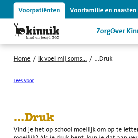
Voor
patiënten
Voor
familie en naasten
Zorg
Over Kin
Home
Ik voel mij soms...
...Druk
Lees voor
...Druk
Vind je het op school moeilijk om op te lette
moeilijk? Als je druk bent, kun je dat aan ve