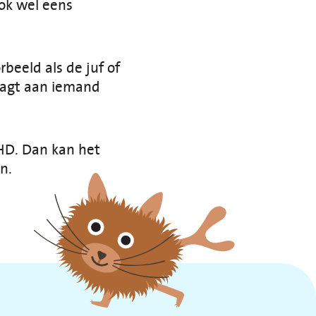
ook wel eens
rbeeld als de juf of
raagt aan iemand
DHD. Dan kan het
pen.